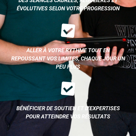
DES SÉANCES CADRÉES, RÉGULIÈRES ET
ÉVOLUTIVES SELON VOTRE PROGRESSION
ALLER À VOTRE RYTHME TOUT EN
REPOUSSANT VOS LIMITES, CHAQUE JOUR UN
PEU PLUS
BÉNÉFICIER DE SOUTIEN ET D’EXPERTISES
POUR ATTEINDRE VOS RÉSULTATS